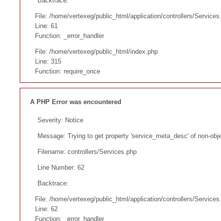
Backtrace:
File: /home/vertexeg/public_html/application/controllers/Services
Line: 61
Function: _error_handler
File: /home/vertexeg/public_html/index.php
Line: 315
Function: require_once
A PHP Error was encountered
Severity: Notice
Message: Trying to get property 'service_meta_desc' of non-obj
Filename: controllers/Services.php
Line Number: 62
Backtrace:
File: /home/vertexeg/public_html/application/controllers/Services
Line: 62
Function: _error_handler