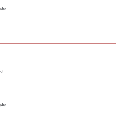
.php
ect
.php