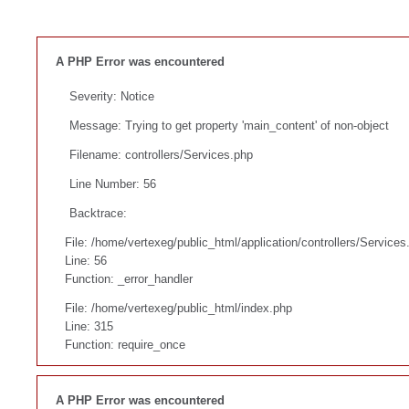
A PHP Error was encountered
Severity: Notice
Message: Trying to get property 'main_content' of non-object
Filename: controllers/Services.php
Line Number: 56
Backtrace:
File: /home/vertexeg/public_html/application/controllers/Services
Line: 56
Function: _error_handler
File: /home/vertexeg/public_html/index.php
Line: 315
Function: require_once
A PHP Error was encountered