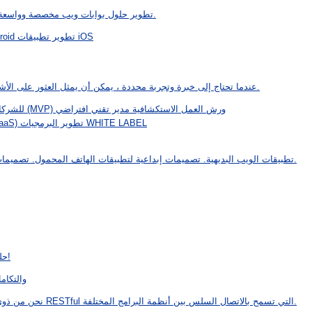
تطوير حلول بوابات ويب مخصصة وواسعة النطاق لعمليات الأعمال المعقدة والتواصل الفعال.
تطوير تطبيقات iOS
تطو Android
عندما تحتاج إلى خبرة وتجربة محددة ، يمكن أن يمثل العثور على الأشخاص المناسبين تحديًا - لكن لا يجب أن يكون كذلك.
ورش العمل الاستكشافية
مدير تقني افتراضي
تطوير الحد الأدنى من المنتج القابل للتنفيذ (MVP)
للشركا
تطوير البرمجيات WHITE LABEL
تطوير تطبيقات ا (SaaS)
تطبيقات الويب البديهية. تصميمات إبداعية لتطبيقات الهاتف المحمول. تصميمات حديثة تجعل منتجات البرمجيات الخاصة بك مؤثرة.
حلول سريعة وسهلة لجميع مخاوفك المتعلقة بالتطبيق!
 والتكامل مع الانظمة
نحن من ذوي الخبرة في تطوير ودمج واجهات برمجة التطبيقات RESTful التي تسمح بالاتصال السلس بين أنظمة البرامج المختلفة.