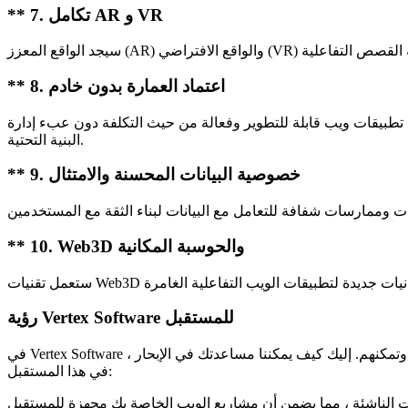
** 7. تكامل AR و VR
** 8. اعتماد العمارة بدون خادم
ء تطبيقات ويب قابلة للتطوير وفعالة من حيث التكلفة دون عبء إدارة
البنية التحتية.
** 9. خصوصية البيانات المحسنة والامتثال
** 10. Web3D والحوسبة المكانية
رؤية Vertex Software للمستقبل
في Vertex Software ، نتصور مستقبلًا لا يقتصر فيه تطوير الويب على إنشاء مواقع الويب فحسب ، بل يتعلق أيضًا بصياغة تجارب رقمية تجذب المستخدمين وتعلمهم وتمكنهم. إليك كيف يمكننا مساعدتك في الإبحار
في هذا المستقبل: