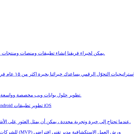
يمكن لخبراء فريقنا إنشاء تطبيقات ومنصات ومنتجات مخصصة لتلبية متطلبات عملك أو مشروعك الجديد.
يات التحوّل الرقمي يساعدك خبرائنا بخبرة اكثر من ١٥ عام في التوسع والانتشار بشكل أفضل من أي وقت مضى
تطوير حلول بوابات ويب مخصصة وواسعة النطاق لعمليات الأعمال المعقدة والتواصل الفعال.
تطوير تطبيقات iOS
تطوير تطبيقات id
عندما تحتاج إلى خبرة وتجربة محددة ، يمكن أن يمثل العثور على الأشخاص المناسبين تحديًا - لكن لا يجب أن يكون كذلك.
ورش العمل الاستكشافية
مدير تقني افتراضي
تطوير الحد الأدنى من المنتج القابل للتنفيذ (MVP)
للشركات 