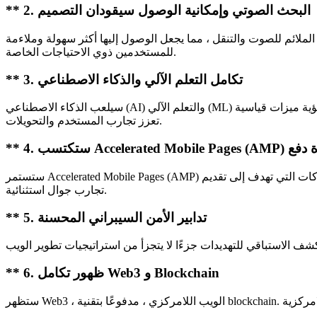
** 2. البحث الصوتي وإمكانية الوصول سيقودان التصميم
ملائم للصوت والتنقل ، مما يجعل الوصول إليها أكثر سهولة وملاءمة
للمستخدمين ذوي الاحتياجات الخاصة.
** 3. تكامل التعلم الآلي والذكاء الاصطناعي
سيلعب الذكاء الاصطناعي (AI) والتعلم الآلي (ML) دورًا أكثر أهمية في تطوير الويب. ستصبح روبوتات الدردشة المدعومة بالذكاء الاصطناعي ، وتوصيات المحتوى المخصصة ، والتحليلات التنبؤية ميزات قياسية
تعزز تجارب المستخدم والتحويلات.
Accelerated Mobile Pages ) قوة دفع
ستستمر Accelerated Mobile Pages (AMP) في اكتساب الزخم. تعمل صفحات الويب المجردة وعالية السرعة هذه على تحسين أداء الأجهزة المحمولة ، مما يجعلها عنصرًا أساسيًا للشركات التي تهدف إلى تقديم
تجارب جوال استثنائية.
** 5. تدابير الأمن السيبراني المحسنة
** 6. ظهور تكامل Web3 و Blockchain