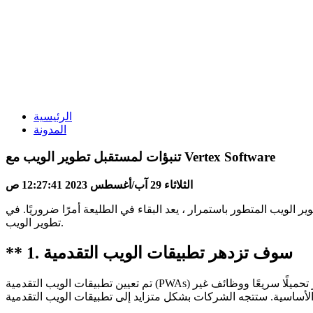
الرئيسية
المدونة
تنبؤات لمستقبل تطوير الويب مع Vertex Software
الثلاثاء 29 آب/أغسطس 2023 12:27:41 ص
استمرار ، يعد البقاء في الطليعة أمرًا ضروريًا. في Vertex Software ، نحن ملتزمون بالابتكار والحفاظ على نبض المشهد الرقمي. في هذه المدونة ، سنشارك توقعاتنا لمستقبل
تطوير الويب.
** 1. سوف تزدهر تطبيقات الويب التقدمية
تم تعيين تطبيقات الويب التقدمية (PWAs) للسيطرة على مشهد تطوير الويب. تجمع تطبيقات الويب متعددة الاستخدامات هذه بين أفضل ما في كل من تجارب الويب والجوّال ، مما يوفر تحميلًا سريعًا ووظائف غير