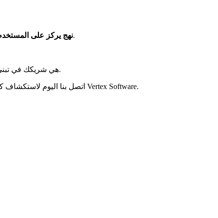
نحن نعطي الأولوية لتجارب المستخدم ، مما يضمن أن مواقع الويب والتطبيقات الخاصة بك مصممة مع وضع المستخدم النهائي في الاعتبار.
نهج يركز على المستخدم
مستقبل تطوير الويب واعد ومليء بالابتكار والفرص. Vertex Software هي شريكك في تبني هذا المستقبل ، وتسخير أحدث التقنيات لتقديم حلول الويب المتطورة.
اتصل بنا اليوم لاستكشاف كيف يمكننا التعاون في مشاريع تطوير الويب التي تضعك في طليعة المشهد الرقمي للغد. معًا ، دعنا نتنقل في مستقبل تطوير الويب باستخدام Vertex Software.