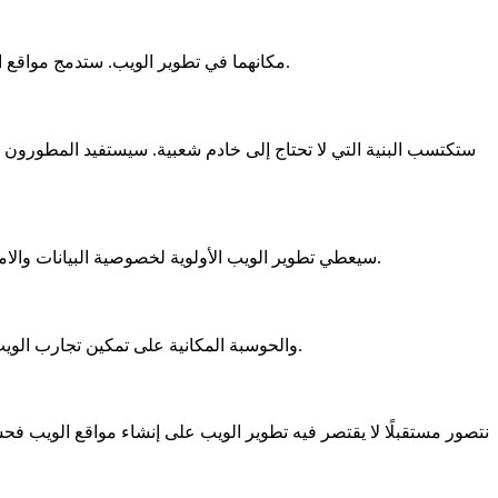
سيجد الواقع المعزز (AR) والواقع الافتراضي (VR) مكانهما في تطوير الويب. ستدمج مواقع الويب تجارب غامرة لتصور المنتجات وصالات العرض الافتراضية ورواية القصص التفاعلية.
ستكتسب البنية التي لا تحتاج إلى خادم شعبية. سيستفيد المطورون م
سيعطي تطوير الويب الأولوية لخصوصية البيانات والامتثال التنظيمي. ستتبنى مواقع الويب إجراءات أكثر صرامة لحماية البيانات وممارسات شفافة للتعامل مع البيانات لبناء الثقة مع المستخدمين.
ستعمل تقنيات Web3D والحوسبة المكانية على تمكين تجارب الويب ثلاثية الأبعاد ومواقع الويب المدركة مكانيًا. ستفتح هذه الابتكارات إمكانيات جديدة لتطبيقات الويب التفاعلية الغامرة.