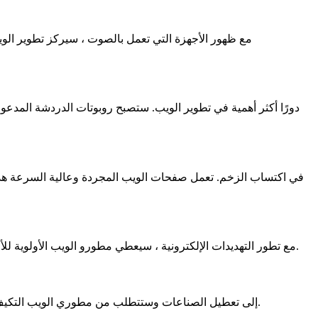
مع ظهور الأجهزة التي تعمل بالصوت ، سيركز تطوير الوي
مع تطور التهديدات الإلكترونية ، سيعطي مطورو الويب الأولوية للأمن السيبراني. سيكون التشفير المحسن وأساليب المصادقة القوية والكشف الاستباقي للتهديدات جزءًا لا يتجزأ من استراتيجيات تطوير الويب.
ستظهر Web3 ، الويب اللامركزي ، مدفوعًا بتقنية blockchain. ستؤدي العقود الذكية والتطبيقات اللامركزية (DApps) إلى تعطيل الصناعات وستتطلب من مطوري الويب التكيف مع هذا النموذج الجديد.