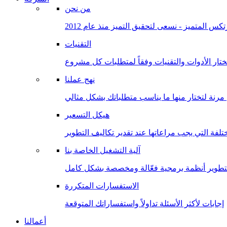
من نحن
كس المتميز - نسعى لتحقيق التميز منذ عام 2012
التقنيات
ختار الأدوات والتقنيات وفقاً لمتطلبات كل مشروع
نهج عملنا
هيكل التسعير
تلفة التي يجب مراعاتها عند تقدير تكاليف التطوير
آلية التشغيل الخاصة بنا
لتطوير أنظمة برمجية فعّالة ومخصصة بشكل كامل
الاستفسارات المتكررة
إجابات لأكثر الأسئلة تداولاً واستفساراتك المتوقعة
أعمالنا