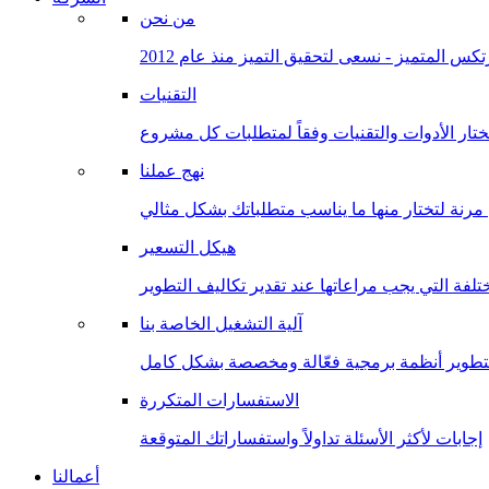
من نحن
كس المتميز - نسعى لتحقيق التميز منذ عام 2012
التقنيات
ختار الأدوات والتقنيات وفقاً لمتطلبات كل مشروع
نهج عملنا
هيكل التسعير
تلفة التي يجب مراعاتها عند تقدير تكاليف التطوير
آلية التشغيل الخاصة بنا
لتطوير أنظمة برمجية فعّالة ومخصصة بشكل كامل
الاستفسارات المتكررة
إجابات لأكثر الأسئلة تداولاً واستفساراتك المتوقعة
أعمالنا