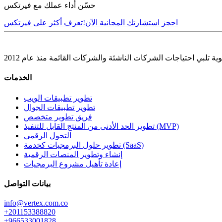
حسّن أداء عملك مع فيرتكس
احجز استشارتك المجانية الآن!
تعرف أكثر على فيرتكس
الخدمات
تطوير تطبيقات الويب
تطوير تطبيقات الجوال
فريق تطوير متخصص
تطوير الحد الأدنى من المنتج القابل للتنفيذ (MVP)
التحول الرقمي
تطوير حلول البرمجيات كخدمة (SaaS)
إنشاء وتطوير المنصات الرقمية
إعادة تأهيل مشروع البرمجيات
بيانات التواصل
info@vertex.com.co
+201153388820
+966533001828