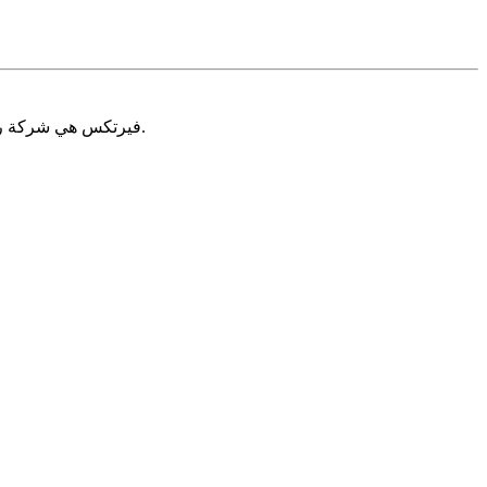
فيرتكس هي شركة رائدة في تطوير البرمجيات المخصصة حسب الطلب. نقوم ببناء برامج قوية تلبي احتياجات الشركات الناشئة والشركات القائمة منذ عام 2012.