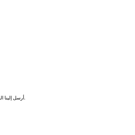
أرسل إلينا الميزات التي ترغب في تطويرها، وسنقوم بتوجيهك نحو الخطوات التالية.