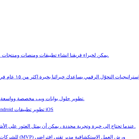
يمكن لخبراء فريقنا إنشاء تطبيقات ومنصات ومنتجات مخصصة لتلبية متطلبات عملك أو مشروعك الجديد.
يات التحوّل الرقمي يساعدك خبرائنا بخبرة اكثر من ١٥ عام في التوسع والانتشار بشكل أفضل من أي وقت مضى
تطوير حلول بوابات ويب مخصصة وواسعة النطاق لعمليات الأعمال المعقدة والتواصل الفعال.
تطوير تطبيقات iOS
تطوير تطبيقات id
عندما تحتاج إلى خبرة وتجربة محددة ، يمكن أن يمثل العثور على الأشخاص المناسبين تحديًا - لكن لا يجب أن يكون كذلك.
ورش العمل الاستكشافية
مدير تقني افتراضي
تطوير الحد الأدنى من المنتج القابل للتنفيذ (MVP)
للشركات 