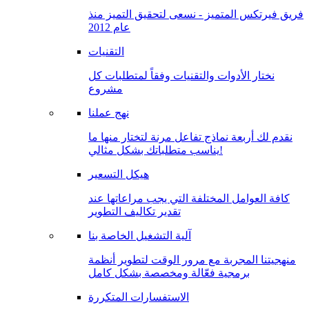
فريق فيرتكس المتميز - نسعى لتحقيق التميز منذ
عام 2012
التقنيات
نختار الأدوات والتقنيات وفقاً لمتطلبات كل
مشروع
نهج عملنا
نقدم لك أربعة نماذج تفاعل مرنة لتختار منها ما
يناسب متطلباتك بشكل مثالي!
هيكل التسعير
كافة العوامل المختلفة التي يجب مراعاتها عند
تقدير تكاليف التطوير
آلية التشغيل الخاصة بنا
منهجيتنا المجربة مع مرور الوقت لتطوير أنظمة
برمجية فعّالة ومخصصة بشكل كامل
الاستفسارات المتكررة