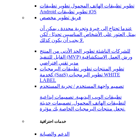
تطوير تطبيقات الهاتف المحمول
تطوير تطبيقات
تطوير تطبيقات iOS
Android
فريق تطوير مخصص
عندما تحتاج إلى خبرة وتجربة محددة ، يمكن أن
يمثل العثور على الأشخاص المناسبين تحديًا - لكن
لا يجب أن يكون كذلك.
للشركات الناشئة
تطوير الحد الأدنى من المنتج
ورش العمل الاستكشافية
القابل للتنفيذ (MVP)
مدير تقني افتراضي
تطوير المنتجات
تطوير تطبيقات البرمجيات
تطوير البرمجيات WHITE
كخدمة (SaaS)
LABEL
تصميم واجهة المستخدم / تجربة المستخدم
تطبيقات الويب البديهية. تصميمات إبداعية
لتطبيقات الهاتف المحمول. تصميمات حديثة
تجعل منتجات البرمجيات الخاصة بك مؤثرة.
خدمات احترافية
الدعم والصيانة