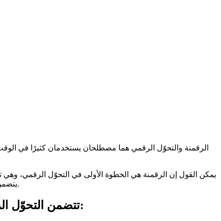
الرقمنة والتحوّل الرقمي هما مصطلحان يستخدمان كثيرًا في الوقت
يمكن القول إن الرقمنة هي الخطوة الأولى في التحوّل الرقمي، وهي تش
يتضمن التحوّل إلى أساليب عمل جديدة تعتمد على البيانات وتقنيات الاتصالات الرقمية، والتي يمكن أن تؤدي إلى تحسين كبير في الكفاءة والإنتاجية.
تتضمن التحوّل الرقمي العديد من العوامل الأساسية التي تؤثر على الشركات والحكومات والأفراد، بما في ذلك: