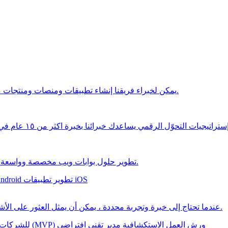
يمكن لخبراء فريقنا إنشاء تطبيقات ومنصات ومنتجات مخصصة لتلبية متطلبات عملك أو مشروعك الجديد.
يات التحوّل الرقمي يساعدك خبرائنا بخبرة اكثر من ١٥ عام في التوسع والانتشار بشكل أفضل من أي وقت مضى
تطوير حلول بوابات ويب مخصصة وواسعة النطاق لعمليات الأعمال المعقدة والتواصل الفعال.
تطوير تطبيقات iOS
تطوير تطبيقات id
عندما تحتاج إلى خبرة وتجربة محددة ، يمكن أن يمثل العثور على الأشخاص المناسبين تحديًا - لكن لا يجب أن يكون كذلك.
ورش العمل الاستكشافية
مدير تقني افتراضي
تطوير الحد الأدنى من المنتج القابل للتنفيذ (MVP)
للشركات 