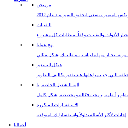
من نحن
كس المتميز - نسعى لتحقيق التميز منذ عام 2012
التقنيات
ختار الأدوات والتقنيات وفقاً لمتطلبات كل مشروع
نهج عملنا
هيكل التسعير
تلفة التي يجب مراعاتها عند تقدير تكاليف التطوير
آلية التشغيل الخاصة بنا
لتطوير أنظمة برمجية فعّالة ومخصصة بشكل كامل
الاستفسارات المتكررة
إجابات لأكثر الأسئلة تداولاً واستفساراتك المتوقعة
أعمالنا