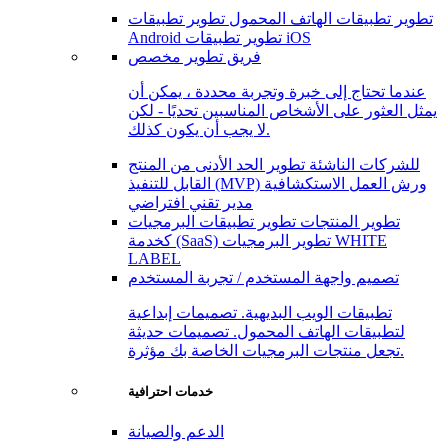
تطوير تطبيقات الهاتف المحمول
تطوير تطبيقات
تطوير تطبيقات iOS
Android
فريق تطوير مخصص
عندما تحتاج إلى خبرة وتجربة محددة ، يمكن أن
يمثل العثور على الأشخاص المناسبين تحديًا - لكن
لا يجب أن يكون كذلك.
للشركات الناشئة
تطوير الحد الأدنى من المنتج
ورش العمل الاستكشافية
القابل للتنفيذ (MVP)
مدير تقني افتراضي
تطوير المنتجات
تطوير تطبيقات البرمجيات
تطوير البرمجيات WHITE
كخدمة (SaaS)
LABEL
تصميم واجهة المستخدم / تجربة المستخدم
تطبيقات الويب البديهية. تصميمات إبداعية
لتطبيقات الهاتف المحمول. تصميمات حديثة
تجعل منتجات البرمجيات الخاصة بك مؤثرة.
خدمات احترافية
الدعم والصيانة