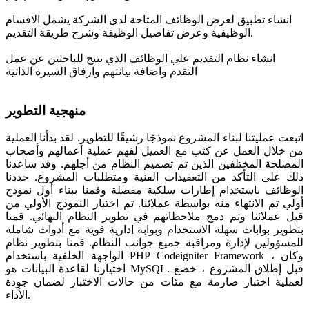
انشاء تطبيق لعرض الوظائف المتاحة لدي الشركة يشمل الاقسام
الوظيفية وعرض تفاصيل الوظيفة وشرح طريقة التقديم.
انشاء نظام التقديم علي الوظائف الذي يتيح للباحثين عن عمل
التقدم واضافة بيانتهم وارفاق السيرة الذاتية
منهجية التطوير
اتبعت عمليتنا لبناء المشروع نموذجًا رشيقًا للتطوير. لقد بدأنا العملية
من خلال العمل عن كثب مع العميل لفهم عملية أعمالهم وأصحاب
المصلحة المختلفين الذين تم تصميم النظام من أجلهم. وقد ساعدنا
ذلك على التأكد من التعقيدات الفنية ومتطلبات المشروع. حددنا
الوظائف باستخدام إطارات سلكية مفصلة وقمنا ببناء أول نموذج
أولي تم الانتهاء منه بواسطة عملائنا. تم اختبار النموذج الأولي من
قبل عملائنا وتم دمج ملاحظاتهم في تطوير النظام النهائي. قمنا
بتطوير بوابات سهلة الاستخدام وبوابة إدارية قوية مع أدوات شاملة
للمسؤولين لإدارة ومراقبة جميع جوانب النظام. قمنا بتطوير نظام
الواجهة الخلفية باستخدام PHP Codeigniter Framework ، وكان
اختيارنا لقاعدة البيانات هو MySQL. قبل إطلاق المشروع ، خضع
لعملية اختبار صارمة مع مئات من حالات الاختبار لضمان جودة
الأداء.