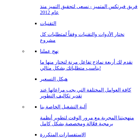
فريق فيرتكس المتميز - نسعى لتحقيق التميز منذ
عام 2012
التقنيات
نختار الأدوات والتقنيات وفقاً لمتطلبات كل
مشروع
نهج عملنا
نقدم لك أربعة نماذج تفاعل مرنة لتختار منها ما
يناسب متطلباتك بشكل مثالي!
هيكل التسعير
كافة العوامل المختلفة التي يجب مراعاتها عند
تقدير تكاليف التطوير
آلية التشغيل الخاصة بنا
منهجيتنا المجربة مع مرور الوقت لتطوير أنظمة
برمجية فعّالة ومخصصة بشكل كامل
الاستفسارات المتكررة